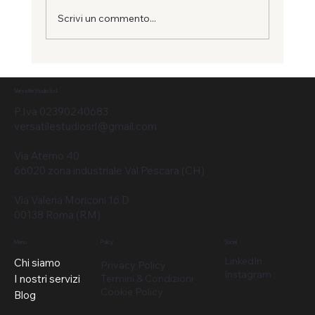
Scrivi un commento...
Versatile Studio S.r.l.
P.Iva 02390240683
Oltre l’illusione della visibilità: perché il val
versatilestudiosrl@gmail.com
conta più dei follower
Via Aterno 40
66020 zona industriale Val Pescara (CH)
Via Valeria Moriconi 16 D
00138 Roma (RM)
Menu
Policy
Social
LinkedIn
Chi siamo
Privacy Policy
Instagram
I nostri servizi
Termini & Condizioni
Cookie Policy
Blog