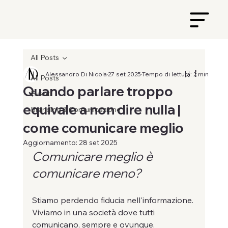
All Posts
Alessandro Di Nicola
27 set 2025
Tempo di lettura: 2 min
All Posts
Quando parlare troppo
Eventi
equivale a non dire nulla |
Branding & Comunicazione
come comunicare meglio
Aggiornamento:
28 set 2025
Comunicare meglio è 
comunicare meno?
Stiamo perdendo fiducia nell'informazione.
Viviamo in una società dove tutti 
comunicano, sempre e ovunque. 